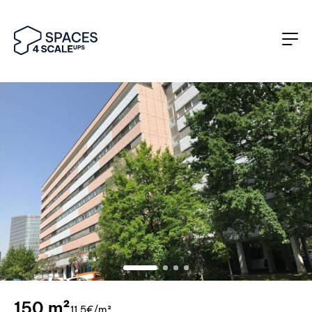
150 m²
11,5€/m²