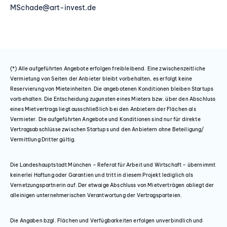
MSchade@art-invest.de
Laufzeit: mind. 24 Monate -⇥Wachstums- /
Erweiterungsmöglichkeiten -⇥Food-Container vor Ort
-⇥24/7 Zugang -⇥Umzug im Gebäude möglich
-⇥Ausreichend Parkplätze vorhanden
(*) Alle aufgeführten Angebote erfolgen freibleibend. Eine zwischenzeitliche
Anbieter
Vermietung von Seiten der Anbieter bleibt vorbehalten, es erfolgt keine
Art-Invest Real Estate Management GmbH & Co. KG
Reservierung von Mieteinheiten. Die angebotenen Konditionen bleiben Startups
vorbehalten. Die Entscheidung zugunsten eines Mieters bzw. über den Abschluss
eines Mietvertrags liegt ausschließlich bei den Anbietern der Flächen als
Cultural Fit
Vermieter. Die aufgeführten Angebote und Konditionen sind nur für direkte
Startups, Scaleups
Vertragsabschlüsse zwischen Startups und den Anbietern ohne Beteiligung/
Vermittlung Dritter gültig.
Verkehrsanbindung
Die Landeshauptstadt München – Referat für Arbeit und Wirtschaft – übernimmt
Tram 19, S-Bahn Leuchtenbergring
keinerlei Haftung oder Garantien und tritt in diesem Projekt lediglich als
Vernetzungspartnerin auf. Der etwaige Abschluss von Mietverträgen obliegt der
alleinigen unternehmerischen Verantwortung der Vertragsparteien.
Die Angaben bzgl. Flächen und Verfügbarkeiten erfolgen unverbindlich und