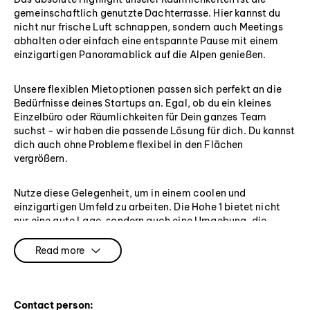
gemeinschaftlich genutzte Dachterrasse. Hier kannst du
nicht nur frische Luft schnappen, sondern auch Meetings
abhalten oder einfach eine entspannte Pause mit einem
einzigartigen Panoramablick auf die Alpen genießen.
Unsere flexiblen Mietoptionen passen sich perfekt an die
Bedürfnisse deines Startups an. Egal, ob du ein kleines
Einzelbüro oder Räumlichkeiten für Dein ganzes Team
suchst - wir haben die passende Lösung für dich. Du kannst
dich auch ohne Probleme flexibel in den Flächen
vergrößern.
Nutze diese Gelegenheit, um in einem coolen und
einzigartigen Umfeld zu arbeiten. Die Hohe 1 bietet nicht
nur eine gute Lage, sondern auch eine Umgebung, die
speziell darauf ausgerichtet ist, Startups zu fördern und zu
inspirieren. Starte jetzt durch und miete deine Bürofläche in
Read more
der Hohen 1, wo kreatives Arbeiten auf einen
atemberaubenden Alpenblick trifft!
Contact person: