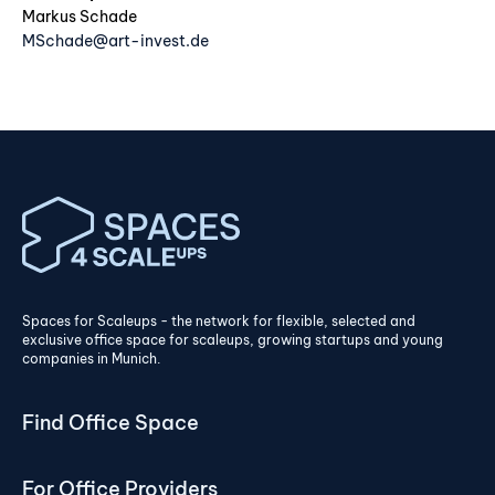
Miete: 11,50 €/qm - 14,50€/qm zzgl. NK
Markus Schade
MSchade@art-invest.de
Laufzeit: mind. 24 Monate -⇥Wachstums- /
Erweiterungsmöglichkeiten -⇥Food-Container vor Ort
-⇥24/7 Zugang -⇥Umzug im Gebäude möglich
-⇥Ausreichend Parkplätze vorhanden
Provider
Art-Invest Real Estate Management GmbH & Co. KG
Cultural Fit
Startups, Scaleups
Spaces for Scaleups - the network for flexible, selected and
exclusive office space for scaleups, growing startups and young
Transport connection
companies in Munich.
Tram 19, S-Bahn Leuchtenbergring
Find Office Space
For Office Providers