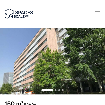
150 m²
11.5€/m²