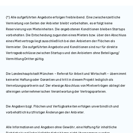
(*) Alle aufgeführten Angebote erfolgen freibleibend. Eine zwischenzeitliche
Vermietung von Seiten der Anbieter bleibt vorbehalten, es erfolgt keine
Reservierung von Mieteinheiten. Die angebotenen Konditionen bleiben Startups
vorbehalten. Die Entscheidung zugunsten eines Mieters bzw. über den Abschluss
eines Mietvertrags liegt ausschließlich bei den Anbietern der Flächen als
Vermieter. Die aufgeführten Angebote und Konditionen sind nur für direkte
Vertragsabschlüsse zwischen Startups und den Anbietern ohne Beteiligung/
Vermittlung Dritter gültig.
Die Landeshauptstadt München – Referat für Arbeit und Wirtschaft – übernimmt
keinerlei Haftung oder Garantien und tritt in diesem Projekt lediglich als
Vernetzungspartnerin auf. Der etwaige Abschluss von Mietverträgen obliegt der
alleinigen unternehmerischen Verantwortung der Vertragsparteien.
Die Angaben bzgl. Flächen und Verfügbarkeiten erfolgen unverbindlich und
vorbehaltlich kurzfristiger Änderungen der Anbieter.
Alle Informationen und Angaben ohne Gewähr, eine Haftung für inhaltliche