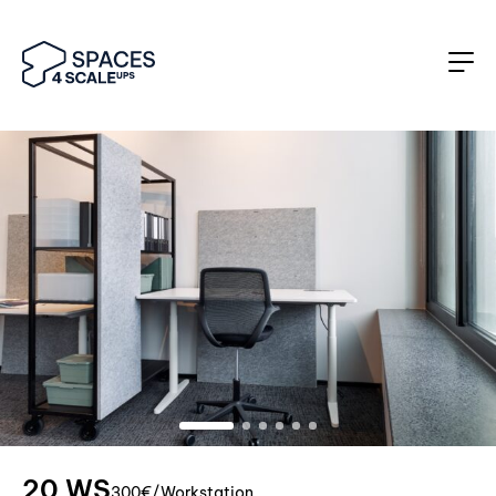
20 WS
300€/Workstation