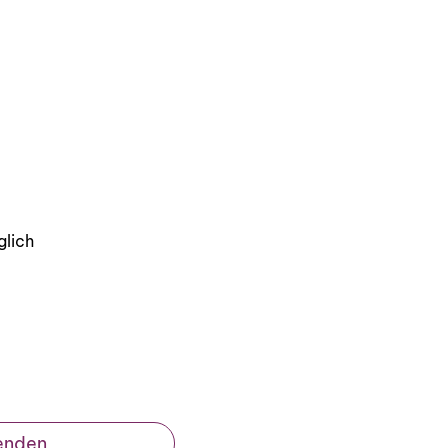
lich
enden