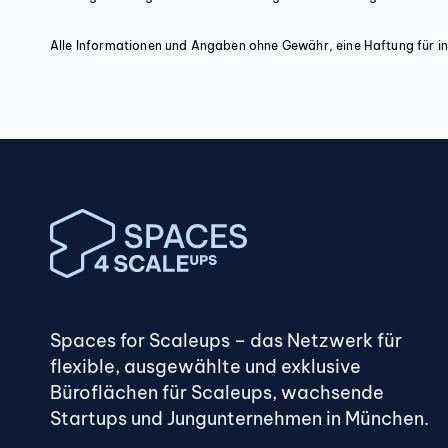
Ausbau in Ausstattungslinie Classic oder Loft
↵
Alle Informationen und Angaben ohne Gewähr, eine Haftung für in
Teeküche
↵
Teppichboden oder Estrich in Betonoptik
↵
Außenliegender, elektrischer Sonnenschutz
↵
Strom und EDV Verkabelung über Hohlraumboden; nach↵
Absprache
Spaces for Scaleups – das Netzwerk für
↵
flexible, ausgewählte und exklusive
Lagerflächen im UG je nach Verfügbarkeit vorhanden
Büroflächen für Scaleups, wachsende
↵
Startups und Jungunternehmen in München.