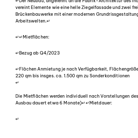
↵Der Neubau, angelehnt an die Fabrik-Architektur des Indu
vereint Elemente wie eine helle Ziegelfassade und zwei fr
Brückenbauwerke mit einer modernen Grundrissgestaltung 
Arbeitswelten.↵
↵↵Mietflächen:
↵Bezug ab Q4/2023
↵Flächen Anmietung je nach Verfügbarkeit, Flächengröß
220 qm bis insges. ca. 1.500 qm zu Sonderkonditionen
↵
Die Mietflächen werden individuell nach Vorstellungen de
Ausbau dauert etwa 6 Monate)↵↵Mietdauer:
↵
Mindestens 5 Jahre↵