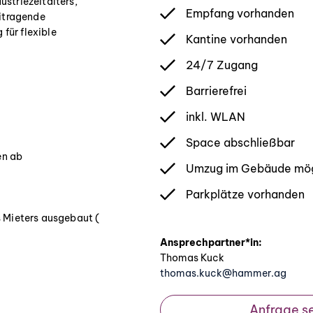
striezeitalters,
Empfang vorhanden
eitragende
für flexible
Kantine vorhanden
24/7 Zugang
Barrierefrei
inkl. WLAN
Space abschließbar
en ab
Umzug im Gebäude mög
Parkplätze vorhanden
s Mieters ausgebaut (
Ansprechpartner*in:
Thomas Kuck
thomas.kuck@hammer.ag
Anfrage s