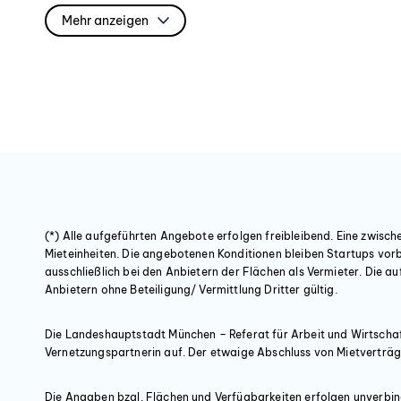
Mehr anzeigen
Untervermietung: nach Absprache
↵↵Miete:
↵Staffelmietvertrag
↵↵
1. und 2. Jahr (80% der Marktmiete): ab 18€/m² Mietpreis e
↵
3. und 4. Jahr (90% der Marktmiete): ab 20,25€/m² Mietpre
Startups
(*) Alle aufgeführten Angebote erfolgen freibleibend. Eine zwisch
↵
Mieteinheiten. Die angebotenen Konditionen bleiben Startups vorb
ausschließlich bei den Anbietern der Flächen als Vermieter. Die 
ab dem 5. Mietjahr: Marktmiete (aktuell ca. 22,50€/m²)
Anbietern ohne Beteiligung/ Vermittlung Dritter gültig.
Nebenkostenvorauszahlung: 3,90€/m²
↵↵Ausstattungsmerkmale:
Die Landeshauptstadt München – Referat für Arbeit und Wirtschaft 
Vernetzungspartnerin auf. Der etwaige Abschluss von Mietverträg
↵↵
Die Angaben bzgl. Flächen und Verfügbarkeiten erfolgen unverbind