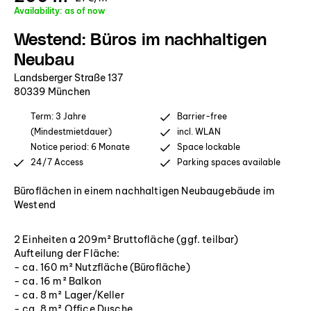
Availability: as of now
Westend: Büros im nachhaltigen
Neubau
Landsberger Straße 137
80339 München
Term: 3 Jahre
Barrier-free
(Mindestmietdauer)
incl. WLAN
Notice period: 6 Monate
Space lockable
24/7 Access
Parking spaces available
Büroflächen in einem nachhaltigen Neubaugebäude im
Westend
2 Einheiten a 209m² Bruttofläche (ggf. teilbar)
Aufteilung der Fläche:
- ca. 160 m² Nutzfläche (Bürofläche)
- ca. 16 m² Balkon
- ca. 8 m² Lager/Keller
- ca. 8 m² Office Dusche