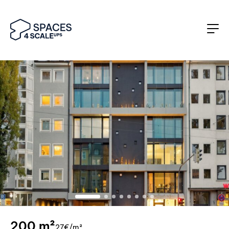
200 m²
27€/m²