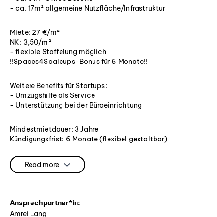
- ca. 17m² allgemeine Nutzfläche/Infrastruktur
Miete: 27 €/m²
NK: 3,50/m²
- flexible Staffelung möglich
!!Spaces4Scaleups-Bonus für 6 Monate!!
Weitere Benefits für Startups:
- Umzugshilfe als Service
- Unterstützung bei der Büroeinrichtung
Mindestmietdauer: 3 Jahre
Kündigungsfrist: 6 Monate (flexibel gestaltbar)
Verfügbar ab sofort
Kaution: 3 MM
Read more
URBAN, GRÜN, INSPIRIEREND – EIN BÜRO-NEUBAU FÜR
DIE ZUKUNFT
Inmitten eines pulsierenden urbanen Umfelds ist ein Neubau
Ansprechpartner*in:
entstanden, der Arbeit neu definiert. Vier exklusive
Amrei Lang